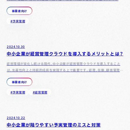
業においても、予実管理を適切に行うことで経営状況を正確に…
事業者向け
#予実管理
2024.10.30
中小企業が経営管理クラウドを導入するメリットとは？
経営環境が変化し続ける現代、中小企業が経営管理クラウドを導入すること
は、生産性向上と持続的成長を実現する上で重要です。経理、在庫、顧客管理、
営業活動など、さまざまな業務を一元化するクラウドツールは、…
事業者向け
#予実管理
#経営管理
2024.10.22
中小企業が陥りやすい予実管理のミスと対策