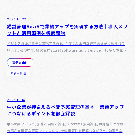
2024.10.22
経営管理SaaSで業績アップを実現する方法｜導入メリ
ットと活用事例を徹底解説
ビジネス環境が急速に変化する現代、企業は効率的な経営管理が求められて
います。その中で、経営管理SaaS（Software as a Service）は、多くの企業
が業績アップを実現するための強力なツールとして注目を集めていま…
事業者向け
#予実管理
2024.10.18
中小企業が押さえるべき予実管理の基本｜業績アップ
につなげるポイントを徹底解説
中小企業にとって、予算と実績の管理、すなわち「予実管理」は経営の生命線と
も言える重要な要素です。しかし、その重要性を理解しながらも、効果的な予