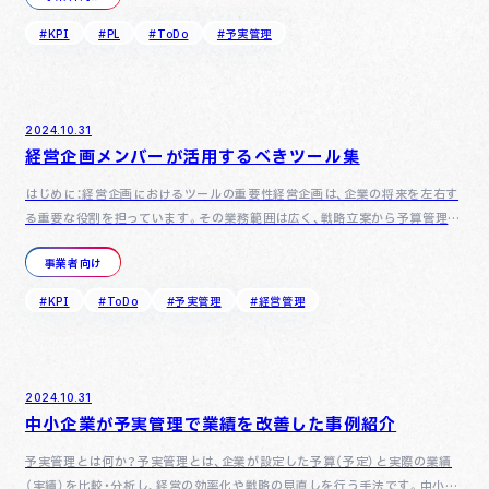
#KPI
#PL
#ToDo
#予実管理
2024.10.31
経営企画メンバーが活用するべきツール集
はじめに：経営企画におけるツールの重要性経営企画は、企業の将来を左右す
る重要な役割を担っています。その業務範囲は広く、戦略立案から予算管理、
市場分析、人材育成まで多岐にわたります。適切なツールを活用…
事業者向け
#KPI
#ToDo
#予実管理
#経営管理
2024.10.31
中小企業が予実管理で業績を改善した事例紹介
予実管理とは何か？予実管理とは、企業が設定した予算（予定）と実際の業績
（実績）を比較・分析し、経営の効率化や戦略の見直しを行う手法です。中小企