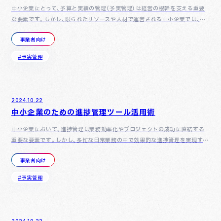
中小企業にとって、予算と実績の管理（予実管理）は経営の根幹を支える重要
な要素です。しかし、限られたリソースや人材で運営される中小企業では、予
実管理においてさまざまなミスが生じやすく、それが業績に悪影…
事業者向け
#予実管理
2024.10.22
中小企業のための進捗管理ツール活用術
中小企業において、進捗管理は業務効率化やプロジェクトの成功に直結する
重要な要素です。しかし、多忙な日常業務の中で効果的な進捗管理を実現する
のは容易ではありません。本記事では、中小企業が進捗管理ツール…
事業者向け
#予実管理