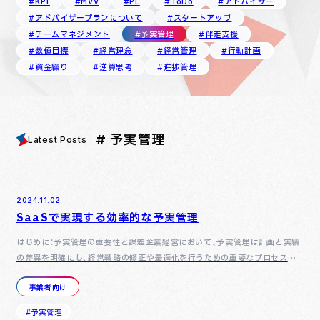
#KPI
#MVV
#PL
#ToDo
#アドバイザー
#アドバイザープランについて
#スタートアップ
#チームマネジメント
#予実管理
#伴走支援
#数値目標
#経営理念
#経営管理
#行動計画
#資金繰り
#逆算思考
#進捗管理
# 予実管理
Latest Posts
2024.11.02
SaaSで実現する効率的な予実管理
はじめに：予実管理の重要性と課題企業経営において、予実管理は計画と実績
の差異を明確にし、経営戦略の修正や最適化を行うための重要なプロセスで
す。特に、中小企業では限られたリソースを最大限に活用する必要…
事業者向け
#予実管理