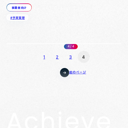
実管理を実践できていない企業が多いのが現状です。本記事で…
事業者向け
#予実管理
4 / 4
1
2
3
4
前のページ