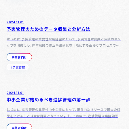
2024.11.01
予実管理のためのデータ収集と分析方法
はじめに：予実管理の重要性企業経営において、予実管理は計画と実績のギャ
ップを明確にし、経営戦略の修正や最適化を可能にする重要なプロセスです。
予算（予）と実績（実）の比較を通じて、経営目標の達成状況を…
事業者向け
#予実管理
2024.11.01
中小企業が始めるべき進捗管理の第一歩
はじめに：進捗管理の重要性中小企業にとって、限られたリソースで最大の成
果を上げることは常に課題となっています。その中で、進捗管理は業務効率を
高め、プロジェクトの成功率を向上させるための鍵となる手法で…
事業者向け