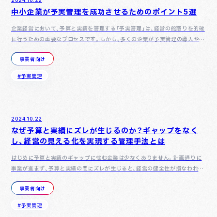
2024.10.22
中小企業が予実管理を成功させるためのポイント5選
企業経営において、予算と実績を管理する「予実管理」は、経営の舵取りを的確
に行うための重要なプロセスです。しかし、多くの企業が予実管理の導入や運
用に課題を感じており、その結果、経営目標の達成が難しくな…
事業者向け
#予実管理
2024.10.22
なぜ予算と実績にズレが生じるのか？ギャップをなく
し、経営の見える化を実現する管理手法とは
はじめに予算と実績のギャップに悩む企業は少なくありません。計画通りに
事業が進まず、予算と実績の間にズレが生じると、経営の健全性が損なわれ、
資金繰りの問題にもつながる可能性があります。しかし、このギャ…
事業者向け
#予実管理