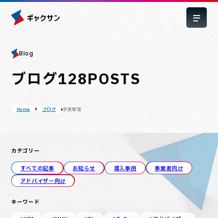
Blog
ブログ
128
POSTS
ブログ
予実管理
Home
カテゴリー
すべての記事
お知らせ
導入事例
事業者向け
アドバイザー向け
キーワード