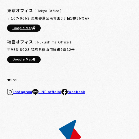
東京オフィス
( Tokyo Office )
〒107-0062
東京都港区南青山3丁目1番36号6F
Google Map
福島オフィス
( Fukushima Office )
〒963-8023
福島県郡山市緑町9番12号
Google Map
SNS
Instagram
facebook
LINE official