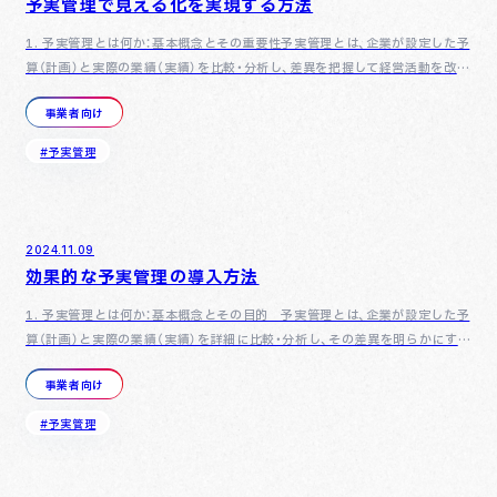
予実管理で見える化を実現する方法
1. 予実管理とは何か：基本概念とその重要性予実管理とは、企業が設定した予
算（計画）と実際の業績（実績）を比較・分析し、差異を把握して経営活動を改善
する手法です。このプロセスは、企業の目標達成に向けた戦…
事業者向け
#予実管理
2024.11.09
効果的な予実管理の導入方法
1. 予実管理とは何か：基本概念とその目的 予実管理とは、企業が設定した予
算（計画）と実際の業績（実績）を詳細に比較・分析し、その差異を明らかにする
ことで経営活動を最適化する手法です。これは、経営のPDCA…
事業者向け
#予実管理