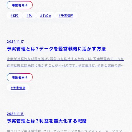
事業者向け
#KPI
#PL
#ToDo
#予実管理
2024.11.17
予実管理とは？データを経営戦略に活かす方法
企業が持続的な成長を遂げ、競争力を維持するためには、予実管理のデータを
経営戦略に効果的に活かすことが不可欠です。予実管理は、予算と実績の差異
を分析し、経営の方向性を見直すための強力なツールとして機能…
事業者向け
#予実管理
2024.11.13
予実管理とは？利益を最大化する戦略
現代のビジネス環境は、グローバル化やデジタルトランスフォーメーション