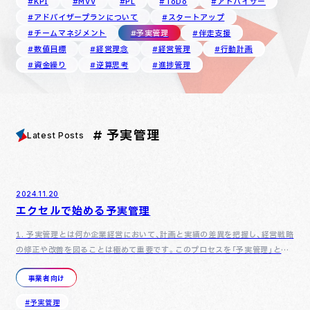
#KPI
#MVV
#PL
#ToDo
#アドバイザー
#アドバイザープランについて
#スタートアップ
#チームマネジメント
#予実管理
#伴走支援
#数値目標
#経営理念
#経営管理
#行動計画
#資金繰り
#逆算思考
#進捗管理
# 予実管理
Latest Posts
2024.11.20
エクセルで始める予実管理
1. 予実管理とは何か企業経営において、計画と実績の差異を把握し、経営戦略
の修正や改善を図ることは極めて重要です。このプロセスを「予実管理」と呼
びます。予実管理は、予算（予）と実績（実）を比較分析し、差…
事業者向け
#予実管理