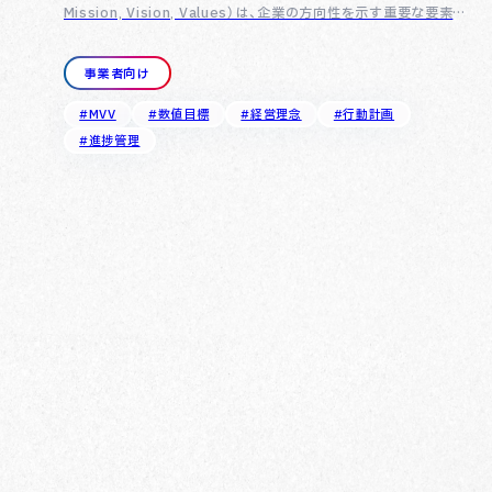
Mission, Vision, Values）は、企業の方向性を示す重要な要素で
す。企業の存在意義や価値観を明確にし、社員やステークホルダー
と共有することで、組…
事業者向け
#MVV
#数値目標
#経営理念
#行動計画
#進捗管理