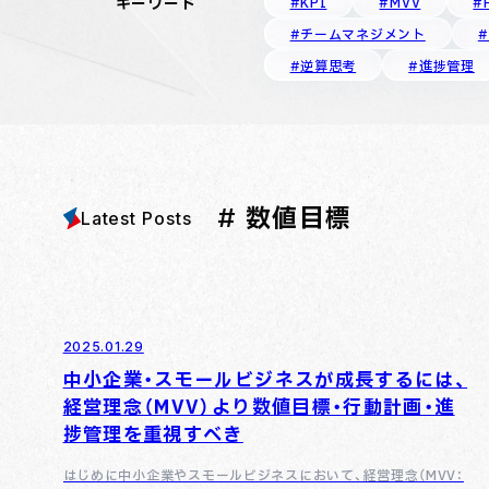
キーワード
#KPI
#MVV
#
#チームマネジメント
#逆算思考
#進捗管理
# 数値目標
Latest Posts
2025.01.29
中小企業・スモールビジネスが成長するには、
経営理念（MVV）より数値目標・行動計画・進
捗管理を重視すべき
はじめに中小企業やスモールビジネスにおいて、経営理念（MVV：