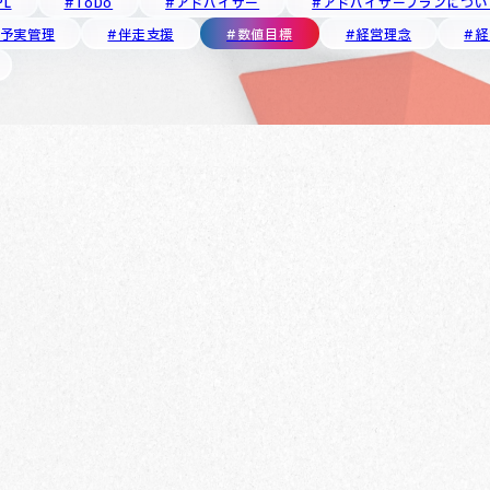
PL
#ToDo
#アドバイザー
#アドバイザープランについ
#予実管理
#伴走支援
#数値目標
#経営理念
#