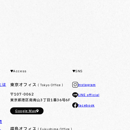
Access
SNS
とは
東京オフィス
Instagram
( Tokyo Office )
〒107-0062
LINE official
東京都港区南青山3丁目1番36号6F
facebook
Google Map
問
福島オフィス
( Fukushima Office )