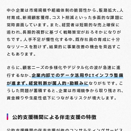
中小企業は市場規模や組織体制の脆弱性から、販路拡大、人
材育成、新規顧客獲得、コスト削減といった多面的な課題に
常時直面しています。また、経営者は短期的な売上確保に
追われ、長期的視野に基づく戦略策定がおろそかになりが
ちです。人手不足が慢性化する中、既存社員の育成に十分
なリソースを割けず、結果的に事業改善の機会を見逃すこ
ともあります。
さらに、顧客ニーズの多様化やデジタル化の波が急速に進
企業内部でのデータ活用やITインフラ整備
行するなか、
が進まず、経営判断が属人的・勘頼みに
なりがちです。こ
うした問題が蓄積すると、企業は市場競争から取り残され、
資金繰りや生産性低下につながるリスクが増大します。
公的支援機関による伴走支援の特徴
公的支援機関の伴走支援が他のコンサルティングサービス