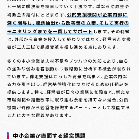
と一緒に解決策を模索していく手法です。単なる助成金や
公的支援機関が企業内部に
補助金の給付にとどまらず、
深く関与し、課題抽出から改善策の立案、そして実行の
モニタリングまでを一貫してサポート
します。その特徴
は、外部から資金を投入して終わりではなく、経営者と支援
者が二人三脚で組織変革を推し進める点にあります。
多くの中小企業は人材不足やノウハウの欠如により、自ら
の強みや弱みを客観的かつ戦略的に分析する機会が限られ
ています。伴走支援はこうした背景を踏まえ、企業の内な
る力を引き出し、経営基盤強化につなげるための仕組みを
提供します。特に、経営者が日々の業務に忙殺され、新たな
市場開拓や組織改革に取り組む余裕を持てない場合、公的
機関が外部から経営を俯瞰するパートナーとして機能する
ことに大きな意義があります。
中小企業が直面する経営課題