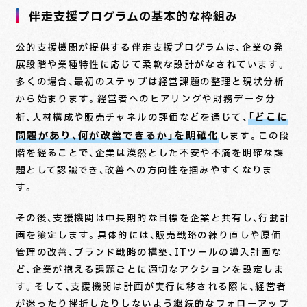
伴走支援プログラムの基本的な枠組み
公的支援機関が提供する伴走支援プログラムは、企業の発
展段階や業種特性に応じて柔軟な設計がなされています。
多くの場合、最初のステップは経営課題の整理と現状分析
から始まります。経営者へのヒアリングや財務データ分
「どこに
析、人材構成や販売チャネルの評価などを通じて、
問題があり、何が改善できるか」を明確化
します。この段
階を経ることで、企業は漠然とした不安や不満を明確な課
題として認識でき、改善への方向性を掴みやすくなりま
す。
その後、支援機関は中長期的な目標を企業と共有し、行動計
画を策定します。具体的には、販売戦略の練り直しや原価
管理の改善、ブランド戦略の構築、ITツールの導入計画な
ど、企業が抱える課題ごとに適切なアクションを設定しま
す。そして、支援機関は計画が実行に移される際に、経営者
が迷ったり挫折したりしないよう継続的なフォローアップ