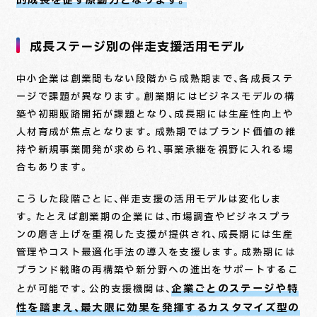
的成長を促す原動力となります。
成長ステージ別の伴走支援活用モデル
中小企業は創業間もない段階から成熟期まで、各成長ステ
ージで課題が異なります。創業期にはビジネスモデルの構
築や初期販路開拓が課題となり、成長期には生産性向上や
人材育成が焦点となります。成熟期ではブランド価値の維
持や新規事業開発が求められ、事業承継を視野に入れる場
合もあります。
こうした段階ごとに、伴走支援の活用モデルは変化しま
す。たとえば創業期の企業には、市場調査やビジネスプラ
ンの磨き上げを重視した支援が提供され、成長期には生産
管理やコスト最適化手法の導入を支援します。成熟期には
ブランド戦略の再構築や新分野への進出をサポートするこ
企業ごとのステージや特
とが可能です。公的支援機関は、
性を踏まえ、最大限に効果を発揮するカスタマイズ型の