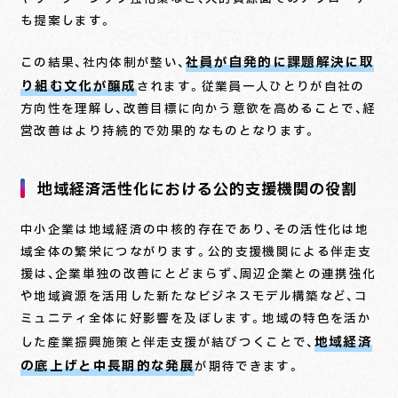
も提案します。
社員が自発的に課題解決に取
この結果、社内体制が整い、
り組む文化が醸成
されます。従業員一人ひとりが自社の
方向性を理解し、改善目標に向かう意欲を高めることで、経
営改善はより持続的で効果的なものとなります。
地域経済活性化における公的支援機関の役割
中小企業は地域経済の中核的存在であり、その活性化は地
域全体の繁栄につながります。公的支援機関による伴走支
援は、企業単独の改善にとどまらず、周辺企業との連携強化
や地域資源を活用した新たなビジネスモデル構築など、コ
ミュニティ全体に好影響を及ぼします。地域の特色を活か
地域経済
した産業振興施策と伴走支援が結びつくことで、
の底上げと中長期的な発展
が期待できます。