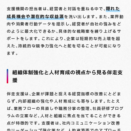
隠れた
支援機関の担当者は、経営者と対話を重ねる中で、
成長機会や潜在的な収益源
を洗い出します。また、業界動
向や消費者行動データを提示し、経営者が自社の強みをど
のように最大化できるか、具体的な戦略案を練り上げるサ
ポートをします。これにより、企業は短期的な売上増を超
えた、持続的な競争力強化へと舵を切ることが可能になり
ます。
組織体制強化と人材育成の視点から見る伴走支
援
伴走支援は、企業が課題と捉える経営指標の改善にとどま
らず、内部組織の強化や人材育成にも寄与します。たとえ
ば、業務フローの見直しや職務分掌の整理、社員研修プログ
ラムの立案など、人材と組織に焦点を当てることができる
点が特徴的です。支援者は、社内コミュニケーション改善
やリーダーシップ強化策など、人的資源面でのアプローチ