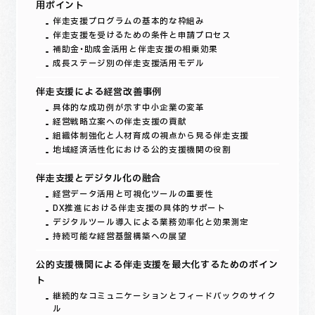
用ポイント
伴走支援プログラムの基本的な枠組み
伴走支援を受けるための条件と申請プロセス
補助金・助成金活用と伴走支援の相乗効果
成長ステージ別の伴走支援活用モデル
伴走支援による経営改善事例
具体的な成功例が示す中小企業の変革
経営戦略立案への伴走支援の貢献
組織体制強化と人材育成の視点から見る伴走支援
地域経済活性化における公的支援機関の役割
伴走支援とデジタル化の融合
経営データ活用と可視化ツールの重要性
DX推進における伴走支援の具体的サポート
デジタルツール導入による業務効率化と効果測定
持続可能な経営基盤構築への展望
公的支援機関による伴走支援を最大化するためのポイン
ト
継続的なコミュニケーションとフィードバックのサイク
ル