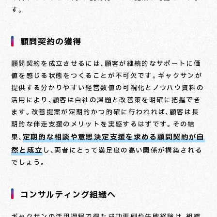
す。
顧問契約の獲得
顧問契約を成立させるには、顧客が継続的なサポートに価
値を感じる状態をつくることが不可欠です。ギャクサンが
提供する分かりやすい経営数値の可視化とノウハウ資料の
活用により、顧客は自社の課題と改善策を明確に把握でき
ます。改善提案が定期的かつ的確に行われれば、顧客は長
期的な伴走支援のメリットを実感するはずです。その結
定期的な相談や意思決定支援を求める顧問契約が自
果、
然と成立
し、両者にとって満足度の高い関係が構築される
でしょう。
コンサルティング組織へ
ギャクサンの活用過程で得た成功事例や失敗経験は、組織