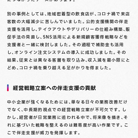
につながったケースがあります。
別の事例としては、地域密着型の飲食店が、コロナ禍で来店
客数の大幅減少に苦しんでいました。公的支援機関の伴走
支援を活用し、テイクアウトやデリバリーの仕組み構築、販
促手法の見直し、SNS活用による新規顧客獲得戦略などを
支援者と一緒に検討しました。その過程で補助金も活用
し、オンライン注文システムの導入に成功しました。その
結果、従来とは異なる客層を取り込み、収入減を最小限にと
どめ、コロナ禍を乗り越える足がかりを得ました。
経営戦略立案への伴走支援の貢献
中小企業が強くなるためには、単なる日々の業務改善だけ
でなく、中長期的視点での経営戦略立案が不可欠です。し
かし、経営者が日常業務に追われる中で、将来像を描き、そ
れに基づいた戦略を整えるのは難易度が高い作業です。こ
こで伴走支援が威力を発揮します。