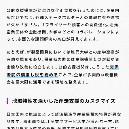
公的支援機関が効果的な伴走支援を行うためには、企業内
部だけでなく、外部ステークホルダーとの情報共有や連携
が欠かせません。サプライヤーや顧客との関係強化、地元
産業団体や金融機関、大学などとのコラボレーションによ
って、多面的な課題解決の糸口が見えてきます。
たとえば、新製品開発においては地元大学との産学連携が
有効な場合もあり、事業拡大時には金融機関との対話が資
関係
金繰り改善に役立ちます。公的支援機関は、こうした
者間の橋渡し役を務める
ことで、企業が多面的な改善機
会を最大限に活用できる環境を整えます。
地域特性を活かした伴走支援のカスタマイズ
日本国内は地域によって経済構造や産業集積の特性が異な
ります。都市部ではIT産業やサービス業が盛んな一方、地
方では農林水産業や観光、伝統工芸が地域経済を支えてい