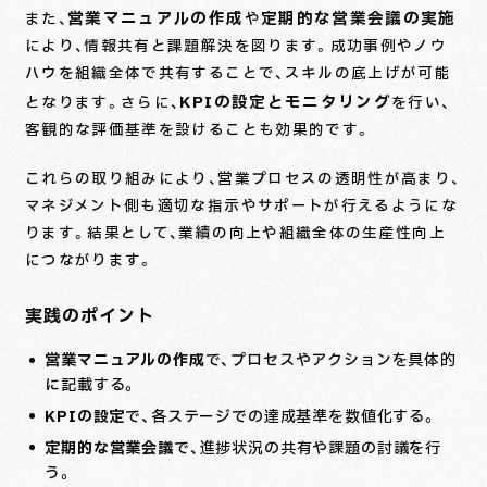
営業マニュアルの作成
定期的な営業会議の実施
また、
や
により、情報共有と課題解決を図ります。成功事例やノウ
ハウを組織全体で共有することで、スキルの底上げが可能
KPIの設定とモニタリング
となります。さらに、
を行い、
客観的な評価基準を設けることも効果的です。
これらの取り組みにより、営業プロセスの透明性が高まり、
マネジメント側も適切な指示やサポートが行えるようにな
ります。結果として、業績の向上や組織全体の生産性向上
につながります。
実践のポイント
営業マニュアルの作成
で、プロセスやアクションを具体的
に記載する。
KPIの設定
で、各ステージでの達成基準を数値化する。
定期的な営業会議
で、進捗状況の共有や課題の討議を行
う。