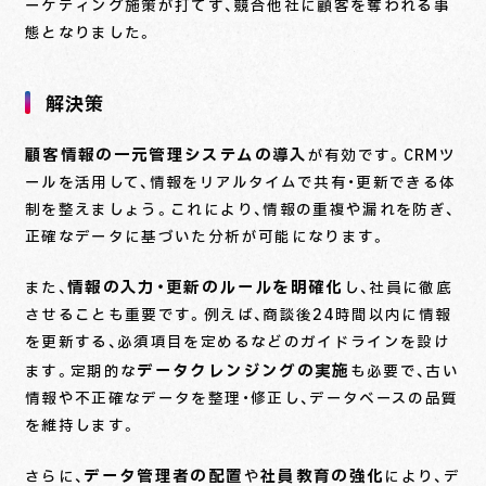
ーケティング施策が打てず、競合他社に顧客を奪われる事
態となりました。
解決策
顧客情報の一元管理システムの導入
が有効です。CRMツ
ールを活用して、情報をリアルタイムで共有・更新できる体
制を整えましょう。これにより、情報の重複や漏れを防ぎ、
正確なデータに基づいた分析が可能になります。
情報の入力・更新のルールを明確化
また、
し、社員に徹底
させることも重要です。例えば、商談後24時間以内に情報
を更新する、必須項目を定めるなどのガイドラインを設け
データクレンジングの実施
ます。定期的な
も必要で、古い
情報や不正確なデータを整理・修正し、データベースの品質
を維持します。
データ管理者の配置
社員教育の強化
さらに、
や
により、デ