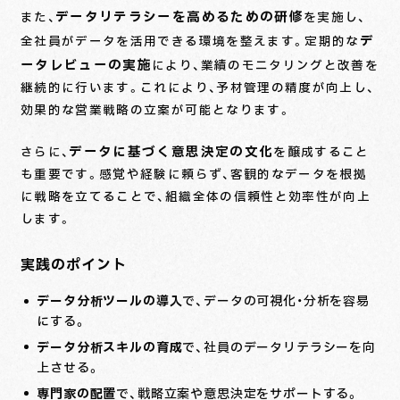
データリテラシーを高めるための研修
また、
を実施し、
デ
全社員がデータを活用できる環境を整えます。定期的な
ータレビューの実施
により、業績のモニタリングと改善を
継続的に行います。これにより、予材管理の精度が向上し、
効果的な営業戦略の立案が可能となります。
データに基づく意思決定の文化
さらに、
を醸成すること
も重要です。感覚や経験に頼らず、客観的なデータを根拠
に戦略を立てることで、組織全体の信頼性と効率性が向上
します。
実践のポイント
データ分析ツールの導入
で、データの可視化・分析を容易
にする。
データ分析スキルの育成
で、社員のデータリテラシーを向
上させる。
専門家の配置
で、戦略立案や意思決定をサポートする。