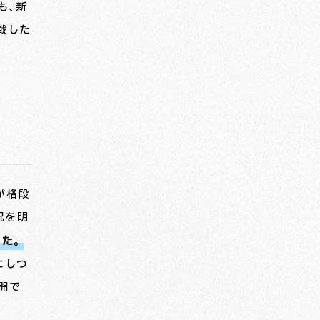
も、新
戦した
が格段
況を明
た。
にしつ
開で