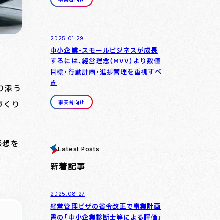
事業者向け
2025.01.29
中小企業・スモールビジネスが成長
するには、経営理念（MVV）より数値
目標・行動計画・進捗管理を重視すべ
き
り添う
事業者向け
づくり
感想を
Latest Posts
新着記事
2025.08.27
経営管理ビザの省令改正で事業計画
書の「中小企業診断士等による評価」