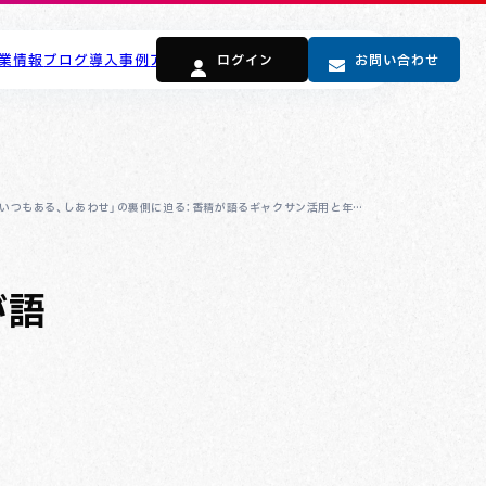
業情報
ブログ
導入事例
アドバイザー向け
ログイン
よくある質問
お問い合わせ
「いつもある、しあわせ」の裏側に迫る：香精が語るギャクサン活用と年間4
千万円の改善
が語