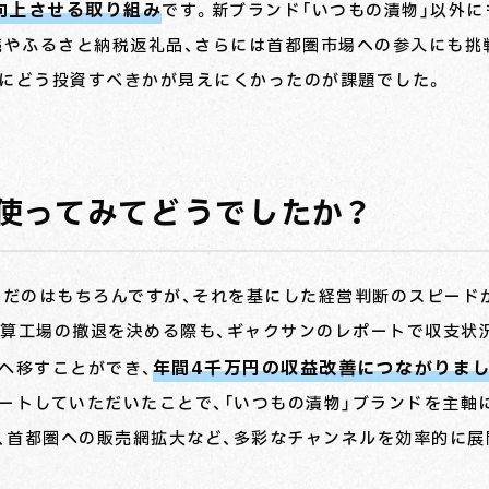
向上させる取り組み
です。新ブランド「いつもの漬物」以外に
売やふるさと納税返礼品、さらには首都圏市場への参入にも挑
こにどう投資すべきかが見えにくかったのが課題でした。
使ってみてどうでしたか？
んだのはもちろんですが、それを基にした経営判断のスピード
採算工場の撤退を決める際も、ギャクサンのレポートで収支状
年間4千万円の収益改善につながりまし
へ移すことができ、
ートしていただいたことで、「いつもの漬物」ブランドを主軸
税、首都圏への販売網拡大など、多彩なチャンネルを効率的に展