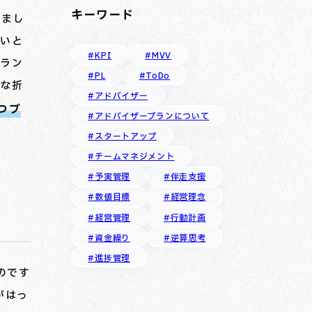
キーワード
きまし
ないと
#KPI
#MVV
ブラン
#PL
#ToDo
んな折
#アドバイザー
つブ
#アドバイザープランについて
#スタートアップ
#チームマネジメント
#予実管理
#伴走支援
#数値目標
#経営理念
#経営管理
#行動計画
#資金繰り
#逆算思考
#進捗管理
のです
がはっ