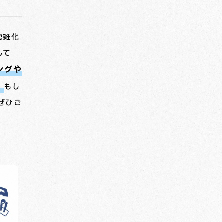
複雑化
して
ングや
。
もし
ぜひご