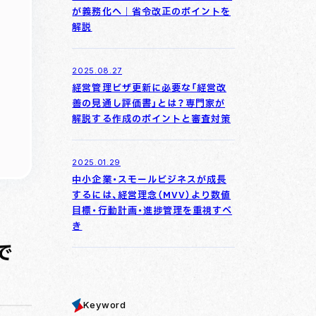
が義務化へ｜省令改正のポイントを
解説
2025.08.27
経営管理ビザ更新に必要な「経営改
善の見通し評価書」とは？専門家が
解説する作成のポイントと審査対策
2025.01.29
中小企業・スモールビジネスが成長
するには、経営理念（MVV）より数値
目標・行動計画・進捗管理を重視すべ
き
で
Keyword