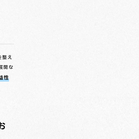
を整え
展開な
益性
お