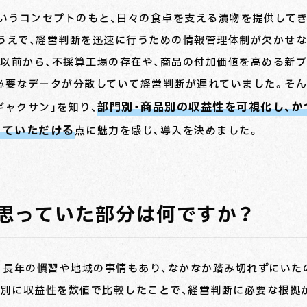
というコンセプトのもと、日々の食卓を支える漬物を提供して
うえで、経営判断を迅速に行うための情報管理体制が欠かせ
以前から、不採算工場の存在や、商品の付加価値を高める新
必要なデータが分散していて経営判断が遅れていました。そ
部門別・商品別の収益性を可視化し、か
ギャクサン」を知り、
っていただける
点に魅力を感じ、導入を決めました。
思っていた部分は何ですか？
。長年の慣習や地域の事情もあり、なかなか踏み切れずにいた
品別に収益性を数値で比較したことで、経営判断に必要な根拠