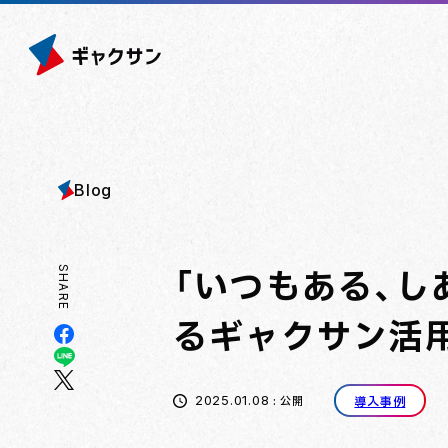
Blog
「いつもある、し
SHARE
るギャクサン活
2025.01.08
: 公開
導入事例