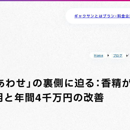
ギャクサンとは
プラン・料金
企
ブログ
Home
あわせ」の裏側に迫る：香精
用と年間4千万円の改善